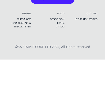
אנגלית
עברית
Waze
Waze
אופס, זה לוקח יותר מידי זמן
שירותים
חברה
משפטי
מערכת ניהול תורים
אתר החברה
תנאי שימוש
טען מחדש
מחירון
מדיניות הפרטיות
מכירות
הצהרת נגישות
©
SA SIMPLE CODE LTD
2024, All rights reserved
תקנון
תקנון
undefined
undefined
95% מהפניות מקבלות מענה בתוך שעה אחת
אשר תקנון
אשר תקנון