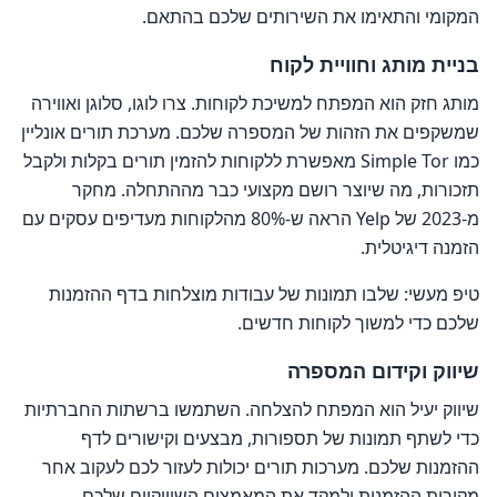
המקומי והתאימו את השירותים שלכם בהתאם.
בניית מותג וחוויית לקוח
טעינה מחדש
מותג חזק הוא המפתח למשיכת לקוחות. צרו לוגו, סלוגן ואווירה
שמשקפים את הזהות של המספרה שלכם. מערכת תורים אונליין
כמו Simple Tor מאפשרת ללקוחות להזמין תורים בקלות ולקבל
תזכורות, מה שיוצר רושם מקצועי כבר מההתחלה. מחקר
מ-2023 של Yelp הראה ש-80% מהלקוחות מעדיפים עסקים עם
אופס, זה לוקח יותר מידי זמן
הזמנה דיגיטלית.
טען מחדש
טיפ מעשי: שלבו תמונות של עבודות מוצלחות בדף ההזמנות
שלכם כדי למשוך לקוחות חדשים.
שיווק וקידום המספרה
שיווק יעיל הוא המפתח להצלחה. השתמשו ברשתות החברתיות
כדי לשתף תמונות של תספורות, מבצעים וקישורים לדף
ההזמנות שלכם. מערכות תורים יכולות לעזור לכם לעקוב אחר
מקורות ההזמנות ולמקד את המאמצים השיווקיים שלכם.